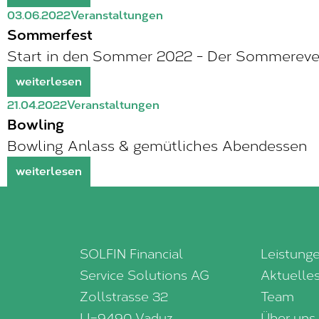
03.06.2022
Veranstaltungen
Sommerfest
Start in den Sommer 2022 - Der Sommerev
weiterlesen
21.04.2022
Veranstaltungen
Bowling
Bowling Anlass & gemütliches Abendessen
weiterlesen
SOLFIN Financial
Leistung
Service Solutions AG
Aktuelle
Zollstrasse 32
Team
LI–9490 Vaduz
Über uns